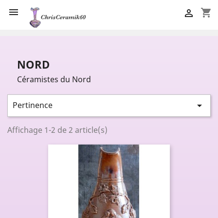

shopping_cart

NORD
Céramistes du Nord
Pertinence

Affichage 1-2 de 2 article(s)