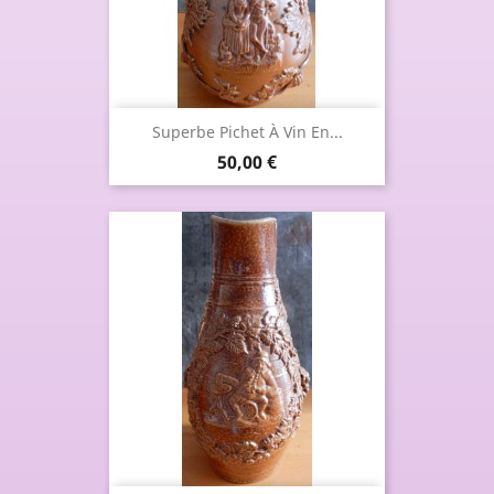
Superbe Pichet À Vin En...
Prix
50,00 €