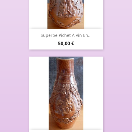
Superbe Pichet À Vin En...
Prix
50,00 €