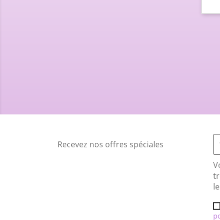
Recevez nos offres spéciales
V
t
le
po